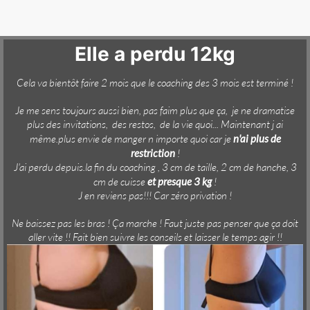
Elle a perdu 12kg
Cela va bientôt faire 2 mois que le coaching des 3 mois est terminé !
Je me sens toujours aussi bien, pas faim plus que ça, je ne dramatise
plus des invitations, des restos, de la vie quoi... Maintenant j ai
même.plus envie de manger n importe quoi car je
n'ai plus de
restriction
!
J'ai perdu
depuis.la
fin du coaching , 3 cm de taille, 2 cm de hanche, 3
cm de cuisse
et presque 3 kg
!
J en reviens pas!!! Car zéro privation !
Ne baissez pas les bras ! Ça marche ! Faut juste pas penser que ça doit
aller vite !! Fait bien suivre les conseils et laisser le temps agir !!